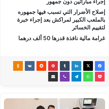
إجراء مباراتين دون جمهور
إصلاح الأضرار التي تسبب فيها جمهوره
بالملعب الكبير لمراكش بعد إجراء خبرة
لتقييم الخسائر
غرامة مالية نافذة قدرها 50 ألف درهما
لينكدإن
‏Tumblr
بينتيريست
‏Reddit
‏VKontakte
Odnoklassniki
‫Pocket
واتساب
تيلقرام
ڤايبر
مشاركة عبر البريد
ج
ل