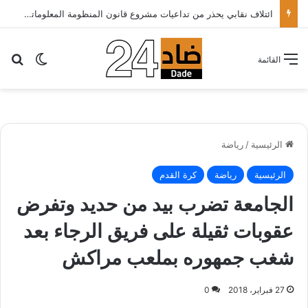
ائتلاف نقابي يحذر من تداعيات مشروع قانون المنظومة المعلوماتية الصحية ويدعو الحكومة إلى إعادة النظر فيه..
بح
الوضع ا
القائمة
الرئيسية
/
رياضة
الرئيسية
رياضة
كرة القدم
الجامعة تضرب بيد من حديد وتفرض
عقوبات ثقيلة على فريق الرجاء بعد
شغب جمهوره بملعب مراكش
27 فبراير، 2018
0