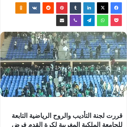
لينكدإن
‏Tumblr
بينتيريست
‏Reddit
‏VKontakte
Odnoklassniki
‫Pocket
واتساب
تيلقرام
ڤايبر
مشاركة عبر البريد
قررت لجنة التأديب والروح الرياضية التابعة
للجامعة الملكية المغربية لكرة القدم فرض