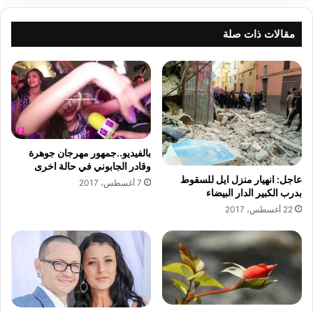
ع
و
ل
ق
ع
ع
مقالات ذات صلة
م
ع
ل
ق
ي
د
ة
ا
ن
ن
ا
ض
ج
م
ح
ا
بالفيديو..جمهور مهرجان جوهرة
ة
م
وقادر الجابوني في حالة اخرى
ب
ه
عاجل: انهيار منزل ايل للسقوط
7 أغسطس، 2017
م
بدرب الكبير الدار البيضاء
ا
ص
ا
22 أغسطس، 2017
ح
ل
ة
ى
ف
W
ي
W
ف
E
ر
ر
ن
س