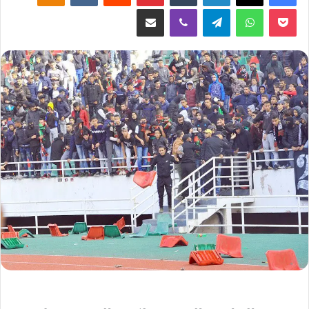
‫Pocket
واتساب
تيلقرام
ڤايبر
مشاركة عبر البريد