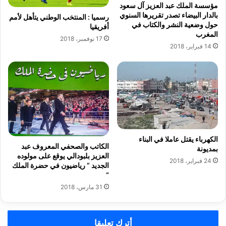
ح
م
مؤسسة الملك عبد العزيز آل سعود
ا
ه
بالدار البيضاء تصدر تقريرها السنوي
رسميا : المنتخب الوطني يتأهل لأمم
د
حول وضعية النشر والكتاب في
ر
أفريقيا
المغرب
ث
ج
17 نوفمبر، 2018
ا
ا
14 فبراير، 2018
ل
ن
م
ر
م
ب
ي
ي
ت
ع
ش
ف
ب
ش
الكهرباء يقتل عاملا في البناء
م
ا
الكاتب والصحفي المعروف عبد
بمديونة
ل
و
العزيز بلبودالي يوقع على مولوده
24 فبراير، 2018
ع
ن
الجديد ” رياضيون في حضرة الملك
ب
2
“
ا
0
31 مارس، 2018
ل
1
ن
8
ي
أترك تعليقا
ل