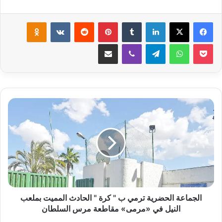
لينكدإن
‏Tumblr
بينتيريست
‏Reddit
‏VKontakte
Odnoklassniki
‫Pocket
واتساب
تيلقرام
ڤايبر
مشاركة عبر البريد
ا
ل
ج
م
ا
ع
ة
ا
ل
ح
الجماعة الحضرية‮ ‬ترمي‮ ‬ب‮ " كرة‮ " ‬الحادث المميت‮ ‬بملعب
ض
النيل في‮ «‬مرمى‮» ‬مقاطعة مرس السلطان
ر