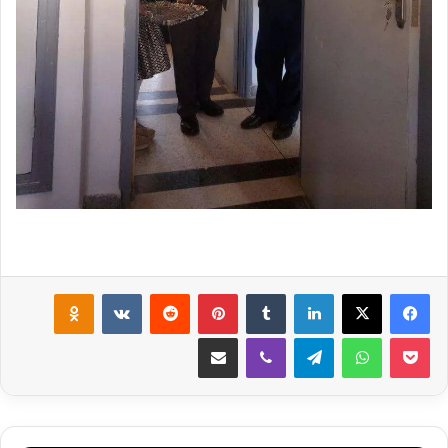
لينكدإن
‏Tumblr
بينتيريست
‏Reddit
‏VKontakte
Odnoklassniki
‫Pocket
واتساب
تيلقرام
ڤايبر
مشاركة عبر البريد