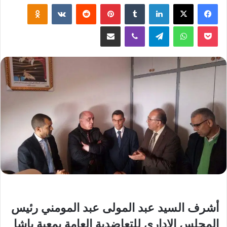
لينكدإن
‏Tumblr
بينتيريست
‏Reddit
‏VKontakte
Odnoklassniki
‫Pocket
واتساب
تيلقرام
ڤايبر
مشاركة عبر البريد
أشرف السيد عبد المولى عبد المومني رئيس
المجلس الإداري للتعاضدية العامة بمعية باشا