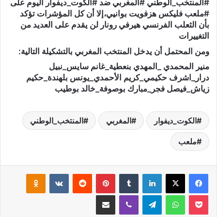
#المنتخب_الوطني #المغربي ضد #الكوت_ديفوار اليوم على
#ملعب فليكس هزفويت بوانيي،إلا أن كل المؤشرات تؤكد
بأن الثعلب الفرنسي هيرفي رونار لن يقدم على العديد من
التغييرات
ومن المحتمل أن يدخل المنتخب المغربي بالتشكيلة التالية:
منير المحمدي _المهدي بنعطية_غانم سايس_نبيل
درار_اشرف حكيمي_كريم الأحمدي_يونس بلهندة_حكيم
زياش_فيصل فجر_مبارك بوصوفة_خالد بوطيب
الكوت_ديفوار
المغربي
المنتخب_الوطني
ملعب
لينكدإن
‏Tumblr
بينتيريست
‏Reddit
‏VKontakte
Odnoklassniki
‫Pocket
واتساب
تيلقرام
ڤايبر
مشاركة عبر البريد