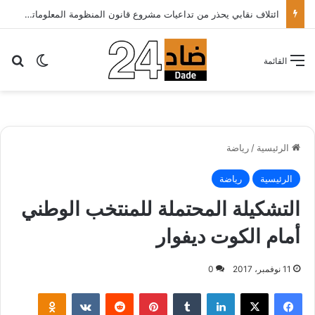
ائتلاف نقابي يحذر من تداعيات مشروع قانون المنظومة المعلوماتية الصحية ويدعو الحكومة إلى إعادة النظر فيه..
بح
الوضع ا
القائمة
الرئيسية
/
رياضة
الرئيسية
رياضة
التشكيلة المحتملة للمنتخب الوطني
أمام الكوت ديفوار
11 نوفمبر، 2017
0
لينكدإن
‏Tumblr
بينتيريست
‏Reddit
‏VKontakte
Odnoklassniki