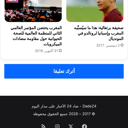
ق
ب
ل
م
صحيفة برتغالية: هذا ما سيُسبِّبه
المغرب يحتضن المؤتمر العالمي
ب
المغرب وإسبانيا لرونالدو في
الثاني للمنظمة العالمية للصحة
ا
المونديال
الحيوانية حول مقاومة مضادات
ر
الميكروبات
2 ديسمبر، 2017
ا
31 أكتوبر، 2018
ة
ك
و
أترك تعليقا
ت
د
ي
ف
و
ا
Dade24 - ضاد 24 الأخبار على مدار اليوم
ر
© 2017 – 2026 جميع الحقوق محفوظة
فيسبوك
‫X
انستقرام
ملخص