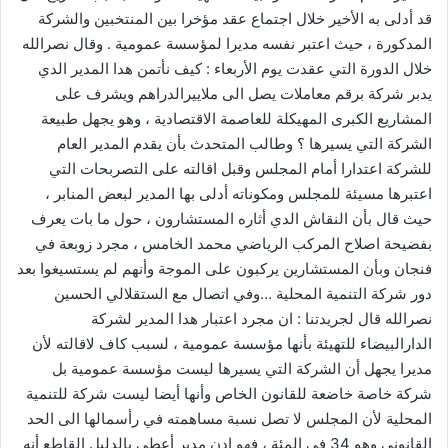
قد أدلى به الأخير خلال اجتماع عقد مؤخرا بين المنتخبين والشركة
المدكورة ، حيث اعتبر نفسه مديرا لمؤسسة عمومية . وقال نصرالله
خلال الدورة التي عقدت يوم الأربعاء : كيف نأتمن هدا المدير الدي
يدبر شركة برقم معاملات يصل الى ملاييرالدراهم ويشرف على
المشاريع الكبرى المهيكلة للعاصمة الاقتصادية ، وهو يجهل طبيعة
الشركة التي يسيرها ؟ وطالب المتحدث بأن يقدم المدير العام
للشركة اعتدارا أمام المجلس وقبل اقالته على التصربحات التي
اعتبرها مسيئة للمجلس ومكوناته أدلى بها المدير لبعض المنابر ،
حيث قال بأن النقاش الدي أثاره المستشارون ، حول ما بات يعرف
بفضيحة اصلاح المركب الرياضي محمد الخامس ، مجرد زوبعة في
فنجان وبأن المستشارين يركبون على الموجة وأنهم لم يستسيغوا بعد
دور شركة التنمية المحلية …وفي اتصال مع الستقلالي الحسين
نصرالله قال لجريدتنا : ان مجرد اعتبار هدا المدير لشركة
الدارالبيضاء للتهيئة بأنها مؤسسة عمومية ، لسبب كاف لاقالته لأن
مديرا يجهل أن الشركة التي يسيرها ليست مؤسسة عمومية بل
شركة خاصة خاضعة للقانون الخاص وأنها أيضا ليست شركة للتنمية
المحلية لأن المجلس لا تصل نسبة مساهمته في رأسمالها الى الحد
القانوني وهو 34 في المئة ، فهو ادن مدير أعطى بالدليل القاطع أنه