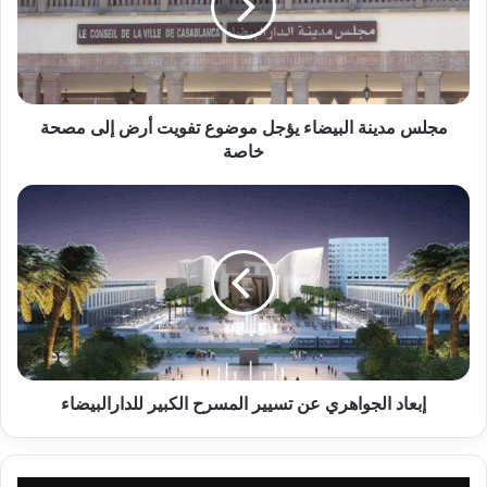
م
د
ي
ن
ة
ا
مجلس مدينة البيضاء يؤجل موضوع تفويت أرض إلى مصحة
ل
خاصة
ب
ي
إ
ض
ب
ا
ع
ء
ا
ي
د
ؤ
ا
ج
ل
ل
ج
م
و
و
ا
إبعاد الجواهري عن تسيير المسرح الكبير للدارالبيضاء
ض
ه
و
ر
ع
ي