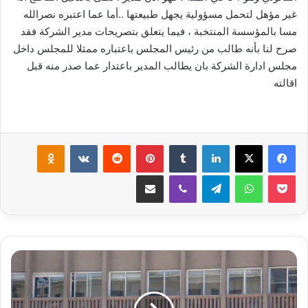
غير مؤهل لتحمل مسؤولية يجهل طبيعتها ..أما عما اعتبره نصرالله
مسا بالمؤسسة المنتخبة ، فيما يتعلق بتصريحات مدير الشركة فقد
صرح لنا بأنه طالب من رئيس المجلس باعتباره ممثلا للمجلس داخل
مجلس ادارة الشركة بان يطالب المدير باعتدار عما صدر منه قبل
اقالته
لينكدإن
‏Tumblr
بينتيريست
‏Reddit
‏VKontakte
Odnoklassniki
‫Pocket
واتساب
تيلقرام
ڤايبر
مشاركة عبر البريد
م
ج
ل
س