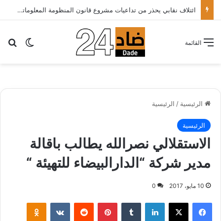
ائتلاف نقابي يحذر من تداعيات مشروع قانون المنظومة المعلوماتية الصحية ويدعو الحكومة إلى إعادة النظر فيه..
بح
الوضع ا
القائمة
الرئيسية
/
الرئيسية
الرئيسية
الاستقلالي نصرالله يطالب باقالة
مدير شركة “الدارالبيضاء للتهيئة “
10 مايو، 2017
0
لينكدإن
‏Tumblr
بينتيريست
‏Reddit
‏VKontakte
Odnoklassniki