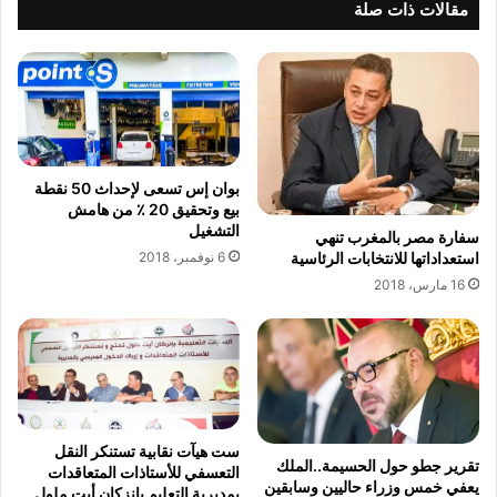
ت
ع
مقالات ذات صلة
ف
ن
و
ت
ي
س
ت
ي
أ
ي
ر
ر
ض
ا
بوان إس تسعى لإحداث 50 نقطة
إ
ل
بيع وتحقيق 20 ٪ من هامش
ل
م
التشغيل
ى
سفارة مصر بالمغرب تنهي
س
استعداداتها للانتخابات الرئاسية
6 نوفمبر، 2018
م
ر
ص
ح
16 مارس، 2018
ح
ا
ة
ل
خ
ك
ا
ب
ص
ي
ة
ر
ل
ست هيآت نقابية تستنكر النقل
تقرير جطو حول الحسيمة..الملك
التعسفي للأستاذات المتعاقدات
ل
يعفي خمس وزراء حاليين وسابقين
بمديرية التعليم بإنزكان أيت ملول
د