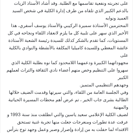
على تجربته ونفعية تقاسمها مع الطلبة. وقد أشاد الأستاذ الزيات
بالدعم الكبير الذي تلقاه من طرف إدارة الكلية في شخص السيد
العميد ونوابه
المحترمين الأستاذة سميرة الركيبي والأستاذ يوسف أسفري، هذا
الأخير الذي سهر على تلبية كل ما يلزم لانعقاد اللقاء ونجاحه في كل
المستويات، كما تقدم بالشكر كذلك للسيدة رئيسة الشعبة الأستاذة
عائشة المعطي وللسيدة كاميليا المكلفة بالأنشطة والنوادي بالكلية
على
مجهوداتهما الكبيرة ودعمهما اللامحدود كما نوه بطلبة الكلية الذي
سهروا على التنظيم وخص منهم أعضاء نادي الثقافة والتراث لعملهم
الكبير
وجهدهم التنظيمي المتميز.
وفي الجلسة العامة من اللقاء، والتي سيرتها وقدمت الضيف خلالها
الطالبة بشرى جاب الخير ، تم عرض أهم محطات المسيرة الحياتية
والمهنية
لضيف الكلية الإعلامي سعيد ياسين والتي انطلقت منذ سنة 1993 و
عرفت عدة تطورات ومنعرجات جعلت منها تجربة غنية تستحق
الاقتداء لما حفلت به من إرادة وإصرار وصبر وعمل وجهد توج بترأس