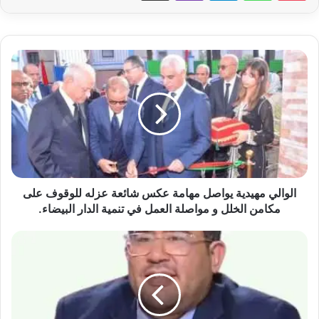
الوالي
مهيدية
يواصل
مهامة
عكس
شائعة
عزله
للوقوف
على
مكامن
الوالي مهيدية يواصل مهامة عكس شائعة عزله للوقوف على
الخلل
مكامن الخلل و مواصلة العمل في تنمية الدار البيضاء.
و
مواصلة
البروفيسور
العمل
ياسين
في
الحفياني
تنمية
على
الدار
رأس
البيضاء.
المركز