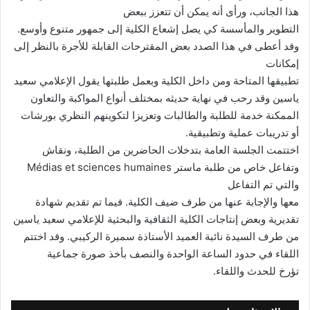
هذا الجانب، ورأى أنه يمكن أن تتعزز ببعض
التطوير والمأسسة كي يصل إشعاع الكلية إلى جمهور متنوع وأوسع.
وقد أعطى في هذا الصدد بعض المقترحات القابلة للأجرة بالنظر إلى
إمكانات
تطبيقها المتاحة ومن داخل الكلية وبعمل طلبتها يقول الإعلامي سعيد
ياسين وقد رحب في نهاية حديثه بمختلف أنواع المواكبة والتعاون
الممكنة خدمة للطلبة والطالبات وتعزيزا لتكوينهم النظري بورشات
أو تدريبات عملية وتطبيقية.
اختتمت الجلسة العامة بتدخلات الحاضرين من الطلبة، ونقاش
وتفاعل خاص من طلبة ماستر Médias et sciences humaines
والتي تم التفاعل
معها والإجابة عنها من طرف ضيف الكلية. فيما تم تقديم شهادة
تقديرية وبعض إنتاجات الكلية الثقافية والبحثية للإعلامي سعيد ياسين
من طرف السيدة نائبة العميد الأستاذة سميرة الركيبي. وقد اختتم
اللقاء في حدود الساعة الواحدة والنصف بأخذ صورة جماعية
تؤرخ للحدث واللقاء.