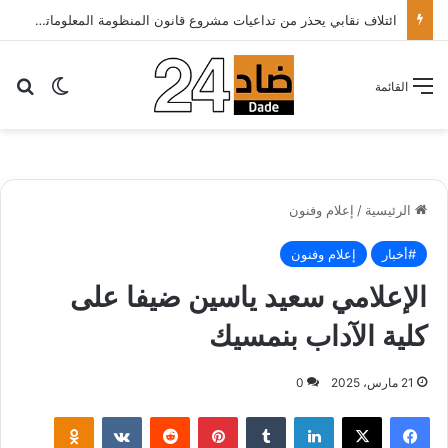
ائتلاف نقابي يحذر من تداعيات مشروع قانون المنظومة المعلوماتية الصحية ويدعو الحكومة إلى إعادة النظر فيه..
بح
الوضع ا
القائمة
الرئيسية
/
إعلام وفنون
#أخبار
إعلام وفنون
الإعلامي سعيد ياسين ضيفا على
كلية الآداب بنمسيك
21 مارس، 2025
0
لينكدإن
بينتيريست
klassniki