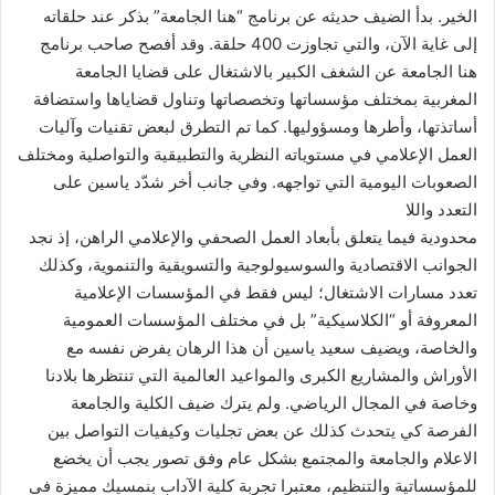
الخير. بدأ الضيف حديثه عن برنامج “هنا الجامعة” بذكر عند حلقاته
إلى غاية الآن، والتي تجاوزت 400 حلقة. وقد أفصح صاحب برنامج
هنا الجامعة عن الشغف الكبير بالاشتغال على قضايا الجامعة
المغربية بمختلف مؤسساتها وتخصصاتها وتناول قضاياها واستضافة
أساتذتها، وأطرها ومسؤوليها. كما تم التطرق لبعض تقنيات وآليات
العمل الإعلامي في مستوياته النظرية والتطبيقية والتواصلية ومختلف
الصعوبات اليومية التي تواجهه. وفي جانب أخر شدّد ياسين على
التعدد واللا
محدودية فيما يتعلق بأبعاد العمل الصحفي والإعلامي الراهن، إذ نجد
الجوانب الاقتصادية والسوسيولوجية والتسويقية والتنموية، وكذلك
تعدد مسارات الاشتغال؛ ليس فقط في المؤسسات الإعلامية
المعروفة أو “الكلاسيكية” بل في مختلف المؤسسات العمومية
والخاصة، ويضيف سعيد ياسين أن هذا الرهان يفرض نفسه مع
الأوراش والمشاريع الكبرى والمواعيد العالمية التي تنتظرها بلادنا
وخاصة في المجال الرياضي. ولم يترك ضيف الكلية والجامعة
الفرصة كي يتحدث كذلك عن بعض تجليات وكيفيات التواصل بين
الاعلام والجامعة والمجتمع بشكل عام وفق تصور يجب أن يخضع
للمؤسساتية والتنظيم، معتبرا تجربة كلية الآداب بنمسيك مميزة في