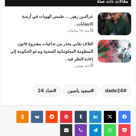
مقالات ذات صلة
عزالدين زهير……طمس الهويات في أزمنة
الانتخابات..
منذ 10 ساعات
ائتلاف نقابي يحذر من تداعيات مشروع قانون
المنظومة المعلوماتية الصحية ويدعو الحكومة إلى
إعادة النظر فيه..
منذ يومين
dade24
سعيد ياسين
ضاد 24
لينكدإن
بينتيريست
klassniki
‫Pocket
واتساب
تيلقرام
ڤايبر
مشاركة عبر البريد