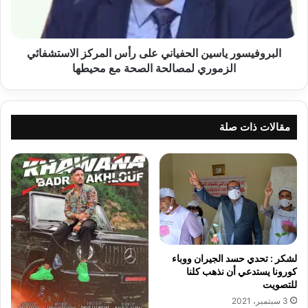
الاستشفائي
الزموري
لمصالحة
الصحة
البروفيسور ياسين الحفياني على رأس المركز الاستشفائي
مع
الزموري لمصالحة الصحة مع محيطها
محيطها
مقالات ذات صلة
لشكر : تحدي حسد الجيران ووباء
كورونا يستدعي أن نذهب كلنا
للتصويت
3 سبتمبر، 2021