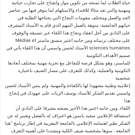
حياة الطلاب لما تمنحه من تكوين مواز وانفتاح على تجارب حياتية
ومهنية والتي تعد مثالا للاقتداء والاستلهام لما يتوفر فيها من عناصر
الجد والعمل ومختلف مقومات النجاح التي يحتاجها الطلبة في
حياتهم الجامعية، منوهة بالعمل المهم الذي قام به الأستاذ المشرف
على النادي من أجل انعقاد ونجاح هذا اللقاء عبر تنسيقه والوقوف
على مختلف ترتيباته ومن جانبه اعتبر منسق ماستر Médias et
sciences humaines الأستاذ لحسن واسمي أن هذا اللقاء يأتي في
صميم الأهداف التكوينية
للماستر، وهو يشكل فرصة للتفاعل مع تجربة مهنية بمختلف أبعادها
التكوينية والعملية، وكذلك للتعرف على مسار الضيف باعتباره
شخصية
إعلامية وطنية مشهودا لها بالكفاءة والمهنية. ولم ينس الأستاذ لحسن
واسمي تقديم الشكر للأستاذ يوسف الزيات على جهودك في إنجاح
هذا
اللقاء. ومن جانبه اعتبر هذا الأخير بصفته مشرفا على النادي أن
استضافة الإعلامي سعيد ياسين هو اعتراف له بالفضل وتعبير له عن
الشكر نظير اهتمامه الإعلامي بالجامعة المغربية في إطار برنامج “هنا
الجامعة . منوها بشخصية ضيف الكلية ومشددا على أهمية التعرف