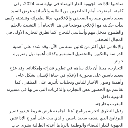
صاحبها للإذاعة الجهوية للدار البيضاء في نهاية سنة 2024، وفي
كلمته المفتوحة أمام الحاضرين من الطلبة والأساتذة عرض السيد
سعيد ياسين مساره الصحفي والإعلامي، بدءًا بطفولته وتنشئته وكيف
بدأت حكايته مع الإعلام، موضحا في هذا الاتجاه أن التشبث بالحلم
والطموح مدخل مهم وأساسي للنجاح. كما تطرق لتجاربه الأولى في
المجال الصحفي
والإعلامي قبل أكثر من ثلاثين سنة من الآن، وقد شدد على أهمية
الدراسة والتكوين والتحصيل المستمر وكذلك أهمية، بل وضرورة
خوض
التجارب، مبينا أن ذلك ساهم في تطوير قدراته وإمكاناته. وقد عرّج
سعيد ياسين على محورية الإعلام في حياة الإنسان بشكل عام،
وأهمية وصول الأخبار للناس وتجليات تأثيرها على المتلقي، كما
تقاسم مع الحضور بعض التجارب والذكريات التي مر بها في مسيرته
المهنية داخل
المغرب وخارجه.
وقبل التطرق لتجربة برنامج “هنا الجامعة غرض شريط فيديو قصير
للبرنامج الذي يقدمه سعيد ياسين والذي يبث على أمواج الإذاعتين
الجهوية للدار البيضاء والوطنية بالرباط أعدته الطالبة بشرى جاب