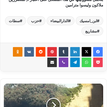
ملاكون وليسوا مترامين
ابن_امسيك
الدارالبيضاء
حزب
سطات
مشاريع
لينكدإن
‏Tumblr
بينتيريست
‏Reddit
‏VKontakte
Odnoklassniki
‫Pocket
واتساب
تيلقرام
ڤايبر
مشاركة عبر البريد
ا
س
ت
ي
ا