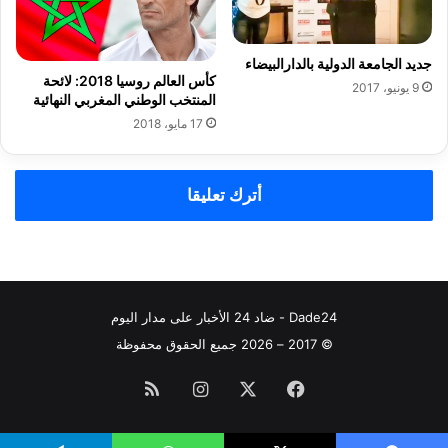
ذ
ا
ا
جديد الجامعة الدولية بالدارالبيضاء
ل
كأس العالم روسيا 2018: لائحة
س
9 يونيو، 2017
المنتخب الوطني المغربي النهائية
ب
17 مايو، 2018
ب
أترك تعليقا
Dade24 - ضاد 24 الأخبار على مدار اليوم
© 2017 – 2026 جميع الحقوق محفوظة
فيسبوك
‫X
انستقرام
ملخص
الموقع