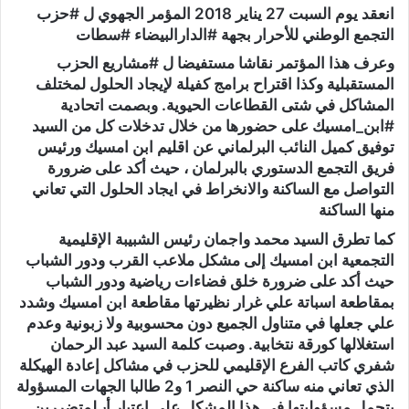
انعقد يوم السبت 27 يناير 2018 المؤمر الجهوي ل #حزب
التجمع الوطني للأحرار بجهة #الدارالبيضاء #سطات
وعرف هذا المؤتمر نقاشا مستفيضا ل #مشاريع الحزب
المستقبلية وكذا اقتراح برامج كفيلة لإيجاد الحلول لمختلف
المشاكل في شتى القطاعات الحيوية. وبصمت اتحادية
#ابن_امسيك على حضورها من خلال تدخلات كل من السيد
توفيق كميل النائب البرلماني عن اقليم ابن امسيك ورئيس
فريق التجمع الدستوري بالبرلمان ، حيث أكد على ضرورة
التواصل مع الساكنة والانخراط في ايجاد الحلول التي تعاني
منها الساكنة
كما تطرق السيد محمد واجمان رئيس الشبيبة الإقليمية
التجمعية ابن امسيك إلى مشكل ملاعب القرب ودور الشباب
حيث أكد على ضرورة خلق فضاءات رياضية ودور الشباب
بمقاطعة اسباتة علي غرار نظيرتها مقاطعة ابن امسيك وشدد
علي جعلها في متناول الجميع دون محسوبية ولا زبونية وعدم
استغلالها كورقة نتخابية. وصبت كلمة السيد عبد الرحمان
شفري كاتب الفرع الإقليمي للحزب في مشاكل إعادة الهيكلة
الذي تعاني منه ساكنة حي النصر 1 و2 طالبا الجهات المسؤولة
بتحمل مسؤوليتها في هذا المشكل على اعتبار أ٫ لمتضررين