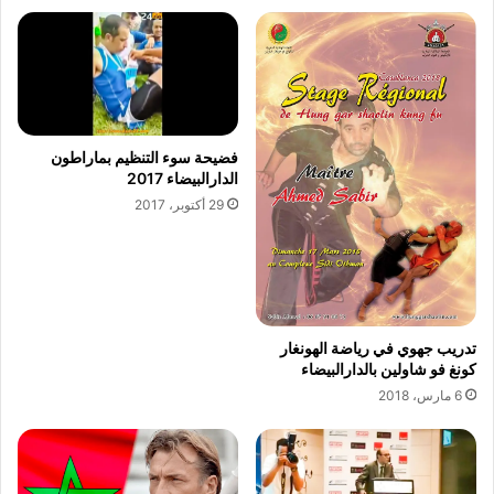
ة
ا
"
ص
م
ا
ز
ل
ا
ح
ج
ي
ي
ي
فضيحة سوء التنظيم بماراطون
ة
ل
الدارالبيضاء 2017
"
ع
29 أكتوبر، 2017
ا
ل
ل
ع
ج
ف
ر
ي
ا
ا
ف
ل
تدريب جهوي في رياضة الهونغار
ة
س
كونغ فو شاولين بالدارالبيضاء
؟
م
6 مارس، 2018
؟
ا
ء
ل
ه