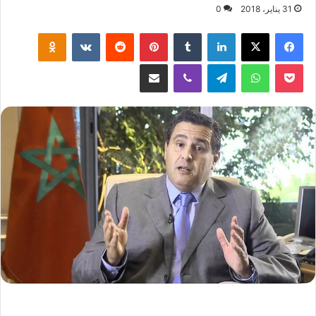
31 يناير، 2018
0
لينكدإن
‏Tumblr
بينتيريست
‏Reddit
‏VKontakte
Odnoklassniki
‫Pocket
واتساب
تيلقرام
ڤايبر
مشاركة عبر البريد