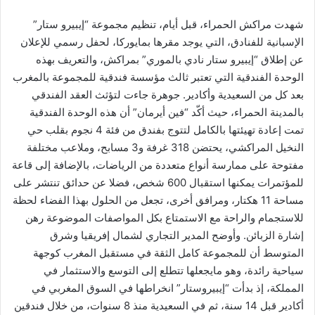
شهدت مراكش الحمراء، قبل أيام، تنظيم مجموعة “إيبيرو ستار”
الإسبانية للفنادق، التي يوجد مقرها بمايوركا، لحفل رسمي للإعلان
عن إطلاق “إيبيرو ستار نادي بالموري” بمراكش، والتعريف بهذه
الوحدة الفندقية التي تعتبر ثالث مؤسسة فندقية للمجموعة بالمغرب
بعد كل من السعيدية وأكادير. جوهرة جاءت لتؤثث العقد الفندقي
بالمدينة الحمراء، حيث أكّد “فين أيرمان” أن هذه الوحدة الفندقية
تمت إعادة تهيئتها بالكامل لتتوج بفندق من فئة 4 نجوم بقلب حي
النخيل المراكشي، يحتضن 318 غرفة و3 مسابح، وملاعب مختلفة
مفتوحة على ممارسة أنواع متعددة من الرياضات، بالإضافة إلى قاعة
للمؤتمرات يمكنها استقبال 600 شخص، فضلا عن حدائق تنتشر على
مساحة 11 هكتار، ومرافق أخرى، تجعل من الحلول بهذا الفضاء لحظة
للاستجمام والراحة مع الاستمتاع بكل المواصفات الموضوعة رهن
إشارة الزبائن. وأوضح المدير التجاري لشمال إفريقيا وشرق
المتوسط أن للمجموعة كامل الثقة في مستقبل المغرب كوجهة
سياحية رائدة، وهو مايجعلها تتطلع إلى التوسع والاستثمار في
المملكة، إذ بدأت “إيبيروستار” انخراطها في السوق المغربي في
أكادير قبل 14 سنة، ثم في السعيدية منذ 8 سنوات، من خلال فندقين