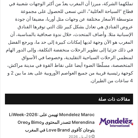
تملكهما الشركة، مبرزا أن المغرب يعدّ من أكثر الوجهات شعبية في
قطاع “السياحة العائلية”، التي تسعى للحصول على مجموعة
متوسطة الأسعار مختلفة عن وجهات مثل أوربا، مضيفا أن جودة
عروض الفنادق هي تعادل بشكل كبير تلك التي توفرها الفنادق
الإسبانية مثلا. وأضاف المتحدث، خلال ندوة صحافية بالمناسبة، أن
المغرب هو الآن وجهة لديها إمكانات كبيرة إلى حد ما، ويرجع الفضل
في ذلك جزئيا إلى تطوير الرحلات منخفضة التكلفة، وإلى الدور الهام
لمنظمي الرحلات السياحية التقليدية، وخصوصا في الأسواق
المتخصصة، مسلّطا الضوء أيضا على نقاط القوة في مدينة مراكش،
كوجهة رئيسية قريبة من جميع العواصم الأوروبية على بعد ما بين 2 و
4 ساعات من الطيران.
مقالات ذات صلة
Mondelez Maroc تهيمن على LiWeek-2026:
Merendina تتصدر المحتوى وBimo وOreo
يتوجان كأقوى Love Brand في المغرب
9 أبريل، 2026