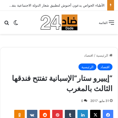
الأطباء الخواص يدعون أخنوش لتطبيق شعار الدولة الاجتماعية بتقليص كلفة العلاج على المرضى…
بح
الوضع ا
القائمة
الرئيسية
/
اقتصاد
اقتصاد
الرئيسية
“إيبيرو ستار”الإسبانية تفتتح فندقها
الثالث بالمغرب
31 مايو، 2017
0
لينكدإن
‏Tumblr
بينتيريست
‏Reddit
‏VKontakte
Odnoklassniki