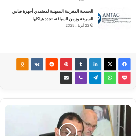
الجمعية المغربية البيمهنية لمعتمدي أجهزة قياس
السرعة وزمن السياقة، تجدد هياكلها
22 أبريل، 2025
لينكدإن
‏Tumblr
بينتيريست
‏Reddit
‏VKontakte
Odnoklassniki
‫Pocket
واتساب
تيلقرام
ڤايبر
مشاركة عبر البريد
ر
ش
ي
د
ل