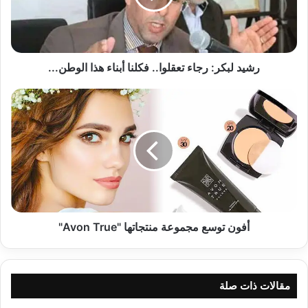
ب
ك
ر
:
ر
رشيد لبكر: رجاء تعقلوا.. فكلنا أبناء هذا الوطن...
ج
ا
أ
ء
ف
ت
و
ع
ن
ق
ت
ل
و
و
س
ا
ع
.
م
.
ج
أفون توسع مجموعة منتجاتها "Avon True"
ف
م
ك
و
ل
ع
ن
ة
مقالات ذات صلة
ا
م