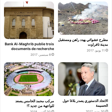
أ
ن
ب
ت
ن
ج
ا
ا
ء
ت
ه
ه
ذ
ا
ا
"
مطرح عشوائي يهدد راهن ومستقبل
ا
A
Bank Al-Maghrib publie trois
مدينة تافراوت
ل
documents de recherche
v
11 يونيو، 2017
و
o
8 سبتمبر، 2017
ط
n
ن
T
.
r
.
u
.
e
"
الاتحاد الدستوري يصدر بلاغا حول
مركب محمد الخامس يصعد
الحسيمة
للواجهة من جديد ؟!
30 يونيو، 2017
30 أكتوبر، 2018