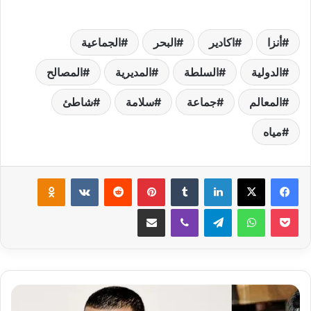
أنزا
اكادير
البحر
الجماعية
الدولية
السلطة
المديرية
المصالح
المعالم
جماعة
سلامة
شاطئ
مياه
لينكدإن
‏Tumblr
بينتيريست
‏Reddit
‏VKontakte
Odnoklassniki
‫Pocket
واتساب
تيلقرام
ڤايبر
مشاركة عبر البريد
ا
س