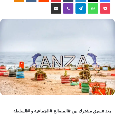
‫Pocket
واتساب
تيلقرام
ڤايبر
مشاركة عبر البريد
بعد تنسيق مشترك بين #المصالح #الجماعية و #السلطة