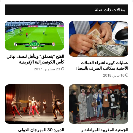
ي
ا
ك
ب
مقالات ذات صلة
ر
ي
ة
ا
ق
ل
ي
م
الفتح “يتعملق” ويتأهل لنصف نهائي
م
كأس الكونفدرالية الإفريقية
عمليات كبيرة لشراء العملات
د
الأجنبية بمكاتب الصرف بالبيضاء
23 سبتمبر، 2017
ي
16 يناير، 2018
و
ن
ة
ي
س
ت
ب
ش
ر
الجمعية المغربية للمواطنة و
الدورة 30 للمهرجان الدولي