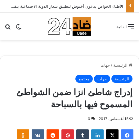
الأطباء الخواص يدعون أخنوش لتطبيق شعار الدولة الاجتماعية بتقليص كلفة العلاج على المرضى…
بح
الوضع ا
القائمة
الرئيسية
/
جهات
الرئيسية
جهات
مجتمع
إدراج شاطئ انزا ضمن الشواطئ
المسموح فيها بالسباحة
15 أغسطس، 2017
0
لينكدإن
‏Tumblr
بينتيريست
‏Reddit
‏VKontakte
Odnoklassniki