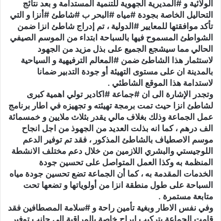
الولائية و #المديرية الجهوية للتنمية المستدامة و بعد نتائج
التحاليل الخاصة بجودة #مياه #البحر ب #شاطئ #أنزا و التي
تأكد موافقتها للمعايير #الدولية ، تم إدراج شاطئ انزا ضمن
الشواطئ المسموح فيها بالسباحة ابتداء من الموسم الصيفي
الحالي مما سيشجع الجميع على بذل مزيد من الجهود
لاستثمار هذا الشاطئ ضمن #المعالم الترفيهية و السياحية
بالمدينة ان على مستوى التهيئة أو جودة التدبير ضمانا
لاستدامة هذا الموقع الشاطئي .
وتجدر الإشارة الى ان #جماعة #اكادير تولي اهمية كبرى
لشاطئ انزا حيث تمت برمجة تهيئته و تجهيزه في اطار برنامج
عمل الجماعة وذلك بغلاف مالي يقدر بثلاث ملايين و خمسمائة
الف درهم ، كما انه بذلت العديد من الجهوذ من اجل انجاح
موسم الاصطياف بالشاطئ المذكور ، فقد تم توفير الدعم
اللوجيستي والبشري اللازمين من خلال دعم مختلف الانشطة
المنظمة به وكذا العمل المتواصل على تحسين جودة
الخدمات المقدمة به ، كما أن الجماعة تضع تحسين جودة مياه
السباحة على طول منطقة انزا من أولوياتها و تضعها تحت
متابعة مستمرة .
وفي نفس الاطار وبغية تأمين راحة و #سلامة المصطافين فقد
قامت الجماعة بتركيب ابراج خاصة بالمراقبة الى جانب توفير