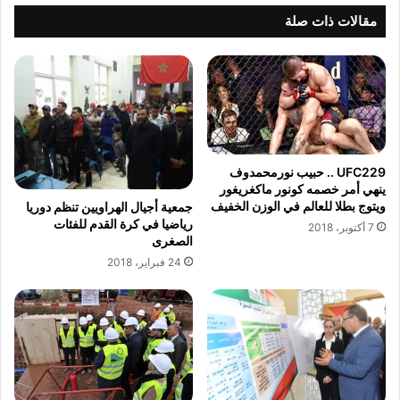
ي
ك
مقالات ذات صلة
ل
و
م
ن
ؤ
ف
س
ي
س
د
ة
ر
ع
ا
ل
ل
UFC229 .. حبيب نورمحمدوف
ي
ي
ينهي أمر خصمه كونور ماكغريغور
ز
ة
ويتوج بطلا للعالم في الوزن الخفيف
جمعية أجيال الهراويين تنظم دوريا
ا
رياضيا في كرة القدم للفئات
ا
7 أكتوبر، 2018
الصغرى
و
ل
ا
أ
24 فبراير، 2018
'
ف
'
ر
ن
ي
ج
ق
و
ي
م
ة
ا
ل