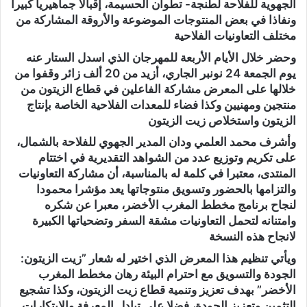
الجهوية للفلاحة لطنجة- تطوان الحسيمة، إقبالا جماهيريا كبيرا
ونفاذا في بعض المنتوجات الموضوعة والأروقة المشاركة من
مختلف التعاونيات الفلاحية
وحضر خلال الأيام الأربعة للمهرجان الذي اسدل الستار عنه
يوم الجمعة 24 نونبر الجاري، أزيد من 20 ألف زائر وقفوا من
خلالها على المعرض مشاركة الفاعلين في قطاع الزيتون من
منتجين ومهنيين وكذا فضاء للمعدات الفلاحية الخاصة بإنتاج
الزيتون واستخلاص زيت الزيتون
وأشرف محمد العلمي ودان المدير الجهوي للفلاحة بالشمال،
على تكريم وتوزيع عدد من الشواهد التقديرية في اختتام
المنتدى، معتبرا في كلمة له بالمناسبة، أن مشاركة التعاونيات
والتزامها بالحضور وتسويق منتوجاتها يعد مؤشرا محمودا
لنجاح برنامج مخطط المغرب الأخضر، معبرا عن شكره
وامتنانه لتحمل التعاونيات مشقة السفر وتضحياتها الكبيرة
لانجاح هذه النسخة
ويأتي تنظيم هذا المعرض الذي اختير له شعار ”زيت الزيتون:
الجودة والتسويق مع احترام البيئة رهان مخطط المغرب
الأخضر” بهدف تعزيز وتنمية قطاع زيت الزيتون، وكذا تشجيع
التثمين وتعزيز الجودة، فضلا على تبادل المعرفة والابتكارات