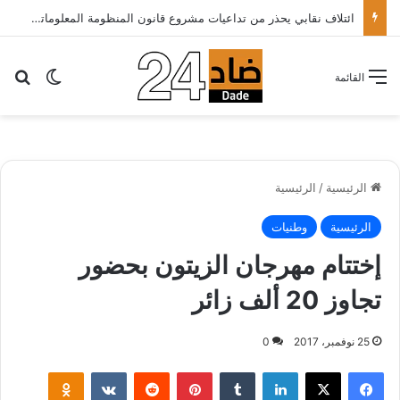
ائتلاف نقابي يحذر من تداعيات مشروع قانون المنظومة المعلوماتية الصحية ويدعو الحكومة إلى إعادة النظر فيه..
بح
الوضع ا
القائمة
الرئيسية
/
الرئيسية
الرئيسية
وطنيات
إختتام مهرجان الزيتون بحضور
تجاوز 20 ألف زائر
25 نوفمبر، 2017
0
لينكدإن
‏Tumblr
بينتيريست
‏Reddit
‏VKontakte
Odnoklassniki