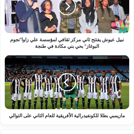
ل
ع
ي
و
ش
ي
ف
نبيل عيوش يفتتح ثاني مركز ثقافي لمؤسسة علي زاوا''نجوم
ت
البوغاز'' بحي بني مكادة في طنجة
ت
ح
م
ث
ا
ا
ز
ن
ي
ي
م
م
ب
ر
ي
ك
ب
ز
ط
ث
ل
مازيمبي بطلا للكونفيدرالية الأفريقية للعام الثاني على التوالي
ق
ا
ا
ل
ف
ل