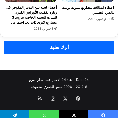
ل
ل
أعضاء لجنة تتبع التدبير المفوض في
اعطاء انطلاقة مشاريع تنموية نوعية
ب
ع
زيارة تفقدية للأوراش الكبرى
بالحي الحسني
و
ا
للبنيات التحتية الخاصة بتزويد 3
27 نوفمبر، 2018
غ
م
مشاريع كبرى ذات بعد اجتماعي
ا
ا
8 فبراير، 2018
ز
ل
'
ث
'
ا
أترك تعليقا
ب
ن
ح
ي
ي
ع
ب
ل
ن
ى
ي
ا
Dade24 - ضاد 24 الأخبار على مدار اليوم
م
ل
ك
ت
© 2017 – 2026 جميع الحقوق محفوظة
ا
و
د
ا
فيسبوك
‫X
انستقرام
ملخص
ة
ل
ف
ي
الموقع
ي