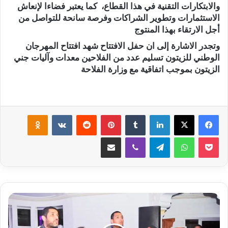
والابتكارات التقنية في هذا القطاع، كما يعتبر فضاءا لإنعاش
الاستثمارات وتطوير الشراكات وفرصة سانحة للتواصل من
أجل الارتقاء بهذا المنتوج
وتجدر الاشارة إلى ان حفل الافتتاح شهد افتتاح المهرجان
الوطني للزيتون تسليم عدد من الفلاحين معدات وآليات جني
الزيتون بموجب اتفاقية مع وزارة الفلاحة
لينكدإن
‏Tumblr
بينتيريست
‏Reddit
‏VKontakte
Odnoklassniki
‫Pocket
واتساب
تيلقرام
ڤايبر
مشاركة عبر البريد
ن
ب
ي