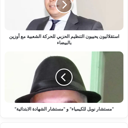
ل
ا
ل
ي
و
ن
استقلاليون يحييون التنظيم الحزبي للحركة الشعبية مع أوزين
ي
بالبيضاء
ح
ي
"
ي
م
و
س
ن
ت
ا
ش
ل
ا
ت
ر
ن
ن
ظ
و
ي
ب
"مستشار نوبل للكيمياء" و "مستشار الشهادة الابتدائية"
م
ل
ا
ل
ل
ل