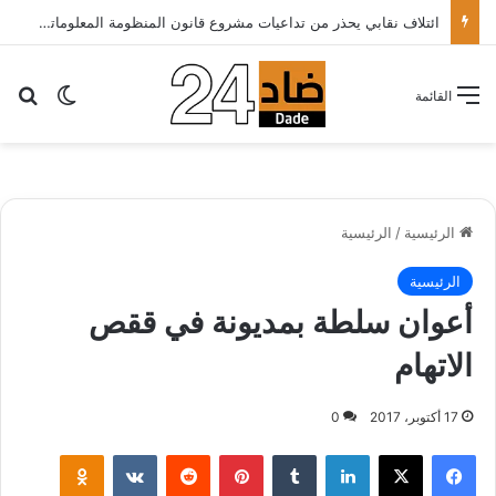
ائتلاف نقابي يحذر من تداعيات مشروع قانون المنظومة المعلوماتية الصحية ويدعو الحكومة إلى إعادة النظر فيه..
بح
الوضع ا
القائمة
الرئيسية
/
الرئيسية
الرئيسية
أعوان سلطة بمديونة في ققص
الاتهام
17 أكتوبر، 2017
0
لينكدإن
‏Tumblr
بينتيريست
‏Reddit
‏VKontakte
Odnoklassniki