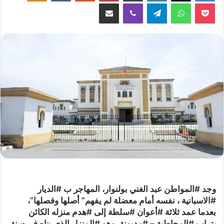
‫Pocket
واتساب
تيلقرام
ڤايبر
مشاركة عبر البريد
وجد #المواطن عبد الغني بولنوار، المهاجر ب #الديار
#الاسبانية ، نفسه أمام معضلة لم يفهم” أصلها وفصلها”،
بعدما عمد ثلاثة #أعوان #سلطة إلى #هدم منزله الكائن
بتراب #المجاطية – #مديونة ،وهو #المنزل الذي بناه في سنة