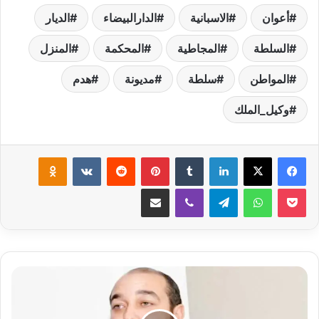
أعوان
الاسبانية
الدارالبيضاء
الديار
السلطة
المجاطية
المحكمة
المنزل
المواطن
سلطة
مديونة
هدم
وكيل_الملك
لينكدإن
‏Tumblr
بينتيريست
‏Reddit
‏VKontakte
Odnoklassniki
‫Pocket
واتساب
تيلقرام
ڤايبر
مشاركة عبر البريد
ا
س
ت
ق