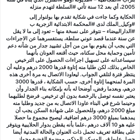
2005، أي بعد 12 سنة تأتي #السلطة لتهدم منزله
الحكاية وكما جاءت في شكاية تقدم بها بولنوار إلى
#وكيل_الملك لدى #المحكمة الابتدائية الزجرية ب
#الدارالبيضاء – نتوفر على نسخة منها – تعود إلى ما لا يقل
عن سنة عندما قصد عوني سلطة، يستفسرهما عن الاجراءات
التي يجب أن يقوم بها من من أجل تشييد جدار من شأنه دعم
تأمين وحماية محل سكناه، حيث أقنعه العونان بأنهما
سيساعدانه على تسهيل اجراءات الحصول على الترخيص
الخاص بذلك، لكن طلبا منه إتاوة قدرها 2000 درهم وعليه أن
ينتظر فترة لتلقي الجواب. ليعاودا الاتصال به مرة أخرى هذه
المرة لمنحهما إتاوة أخرى، حسب الشكاية ، قدرها 3000
درهم، وبعدما رفض، أوضحا له بأنه بإمكانه بناء الجدار وأن
يعتبر نفسه توصل بالرخصة بدون أي ترخيص. فرضخ لطلبهما
وحينما شرع في البناء عاودا الاتصال به من جديد وطلبا منه
مبلغ 2000 درهم، وللحصول على شهادة السكن يجب أن
يمدهما بمبلغ 3000 درهم اضافية، ليصبح مجموع ما حصلا
عليه هو 10 آلاف درهم ،علما بأنه يقطن بدوار الحلايبية ويتوفر
على بطاقة تعريف تحمل ذات العنوان والحالة المدنية أيضا
حصل عليها في المسكن المذكور موضوع القضية وجواز