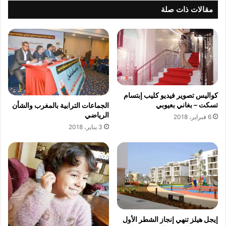
ح
ك
مقالات ذات صلة
ز
ي
ب
م
ي
ي
ل
ا
ل
ء
ح
"
ر
و
ك
"
كواليس تصوير فيديو كليب إبتسام
ة
م
تسكت – بغاني بعيوبي
الجماعات الترابية بالمغرب والشأن
ا
س
الرياضي
6 فبراير، 2018
ل
ت
3 يناير، 2018
ش
ش
ع
ا
ب
ر
ي
ا
ة
ل
م
ش
ع
ه
أ
ا
و
إيجل هيلز تنهي إنجاز الشطر الأول
د