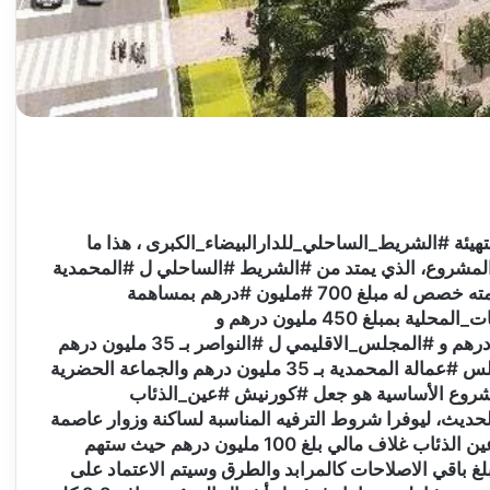
2018‮‬ هو التاريخ المرتقب للانتهاء من الأشغال الخاصة بتهيئة #الشريط_الساحلي‮_‬للدارالبيضاء_الكبرى ،‮ ‬هذا ما
أعلنته #شركة #الدارالبيضاء للتهيئة المكلفة بتنفيذ هذا المشروع،‮ ‬الذي‮ ‬يمتد من #الشريط #الساحلي‮ ‬ل #المحمدية
وصولا إلى #ساحل #منطقة #دار_بوعزة ‮.‬ المشروع برمته خصص له مبلغ‮ #‬700‮ ‬مليون #درهم بمساهمة
#مجموعة من #الشركاء ‮: ‬#المديرية العامة ل #الجماعات_المحلية بمبلغ‮ ‬450‮ ‬مليون درهم و
#الجماعة_الحضرية_للدارالبيضاء ب #مبلغ‮ ‬100‮ ‬مليون درهم و #المجلس_الاقليمي‮ ‬ل #النواصر بـ‮ ‬35‮ ‬مليون درهم
و #الجماعة الحضرية للمحمدية بـ‮ ‬40‮ ‬مليون درهم ومجلس #عمالة المحمدية بـ‮ ‬35‮ ‬مليون درهم والجماعة الحضرية
ن درهم. من بين أهداف #المشروع الأساسية هو جعل #كورنيش #عين_الذئاب
والمحمدية‮ ‬يرتديان حلة جديدة تتماشى مع روح العصر الحديث،‮ ‬ليوفرا شروط الترفيه المناسبة لساكنة وزوار‮ ‬عاصمة
المال والأعمال ومدينة الزهور‮. ‬إذ خصص‮ ‬لتهيئة ساحل عين الذئاب‮ ‬غلاف مالي‮ ‬بلغ‮ ‬100‮ ‬مليون درهم حيث ستهم
الاشغال مساحة تقدر بـ‮ ‬3‭,‬5‮ ‬كيلومتر،‮ ‬ولا‮ ‬يشمل هذا المبلغ‮ ‬باقي‮ ‬الاصلاحات كالمرابد والطرق وسيتم الاعتماد على