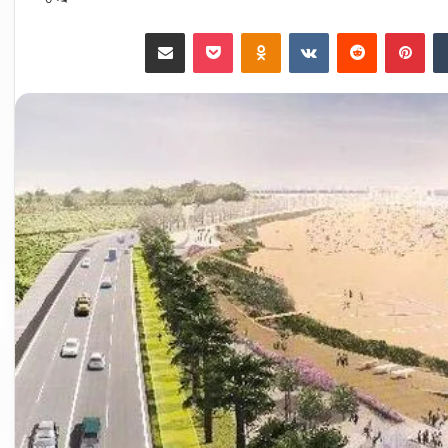
‏Tumblr
بينتيريست
‏Reddit
‏VKontakte
Odnoklassniki
‫Pocket
مشاركة عبر البريد