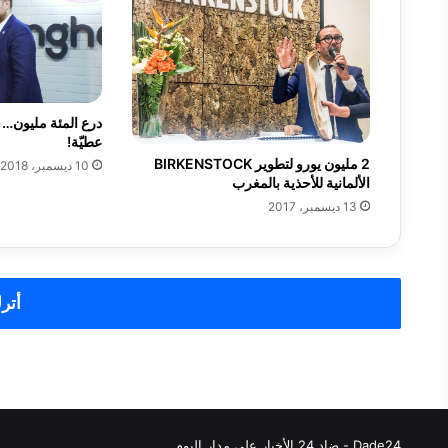
ل
ج
د
ي
د
درع المئة مليون…
“
عطيّة!
A
2 مليون يورو لتطوير BIRKENSTOCK
7
10 ديسمبر، 2018
الألمانية للأحذية بالمغرب
1
”
13 ديسمبر، 2017
ب
س
ع
ر
أترك
ت
ن
ا
ف
س
ي
Dade24 - ضاد 24 الأخبار على مدار اليوم