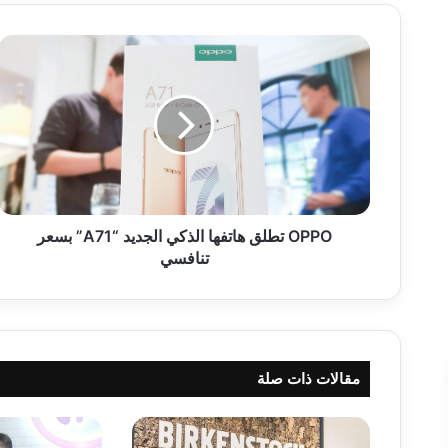
O
P
P
O
ت
ط
ل
ق
ه
ا
OPPO تطلق هاتفها الذكي الجديد “A71” بسعر
ت
تنافسي
ف
ه
ا
ا
ل
مقالات ذات صلة
ذ
ك
ي
ا