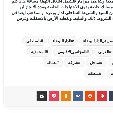
‬بالاضافة إلى تطوير الأنشطة الرياضية والترفيهية وخلق مسالك خاصة بذوي‮ ‬الاحتياجات الخاصة ومدة الانجاز لن
‬اتجاه إنشاء وحماية السدود المائية أو إحداثها إن فرضت الشروط ذلك،‮ ‬والتبليط وتغطية الأرض بالاسفلت وغرس
رية_للدارالبيضاء
الدارالبيضاء
الساحلي
العربي
المجلس_الاقليمي
المحمدية
ساحل
شركة
عمالة
منطقة
‏Tumblr
بينتيريست
‏Reddit
‏VKontakte
Odnoklassniki
‫Pocket
مشاركة عبر البريد