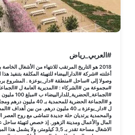
#العربي‮_رياض
ل #دار_بوعزة بـ‮ ‬40‮ ‬مليو‮‬