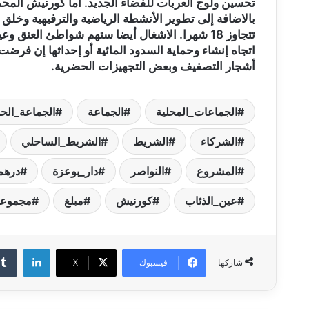
أشجار التصفيف وبعض التجهيزات الحضرية‮.‬
الجماعات_المحلية
الجماعة
الجماعة_الحض
الشركاء
الشريط
الشريط_الساحلي
المشروع
النواصر
دار_بوعزة
درهم
عين_الذئاب
كورنيش
مبلغ
مجموعة
لينكدإن
فيسبوك
‫X
شاركها