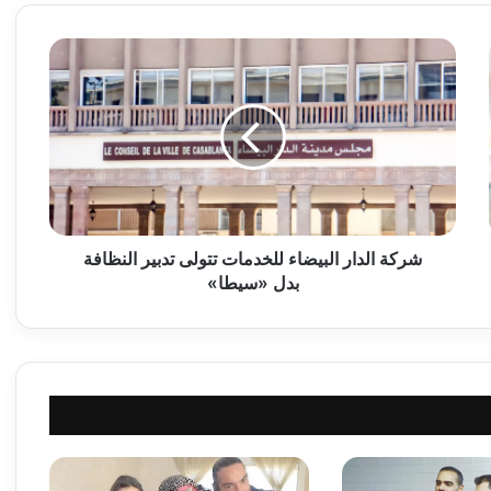
ش
ر
ك
ة
ا
ل
د
ا
ر
ا
شركة الدار البيضاء للخدمات تتولى تدبير النظافة
ل
بدل‮ «‬سيطا‮»‬
ب
ي
ض
ا
ء
ل
ل
خ
د