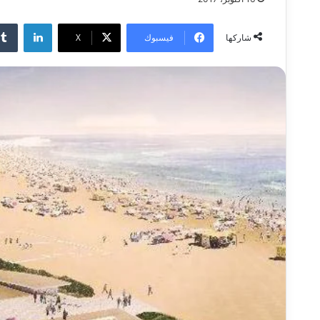
لينكدإن
فيسبوك
‫X
شاركها