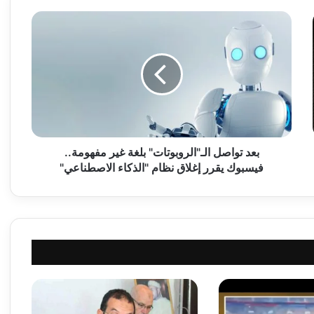
ب
ع
د
ت
و
ا
ص
ل
ا
ل
بعد تواصل الـ"الروبوتات" بلغة غير مفهومة..
ـ
فيسبوك يقرر إغلاق نظام "الذكاء الاصطناعي"
"
ا
ل
ر
و
ب
و
ت
ا
ت