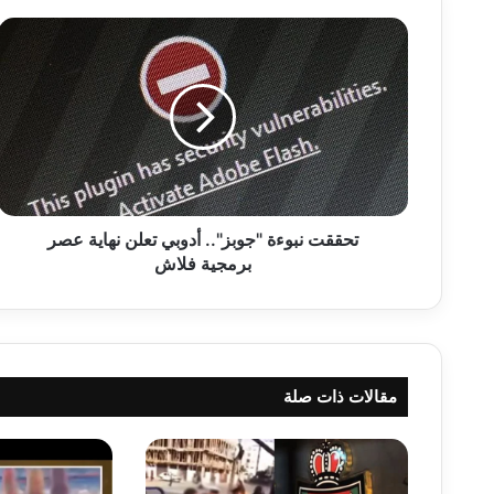
ت
ح
ق
ق
ت
ن
ب
و
ء
ة
تحققت نبوءة "جوبز".. أدوبي تعلن نهاية عصر
"
برمجية فلاش
ج
و
ب
ز
"
مقالات ذات صلة
.
.
أ
د
و