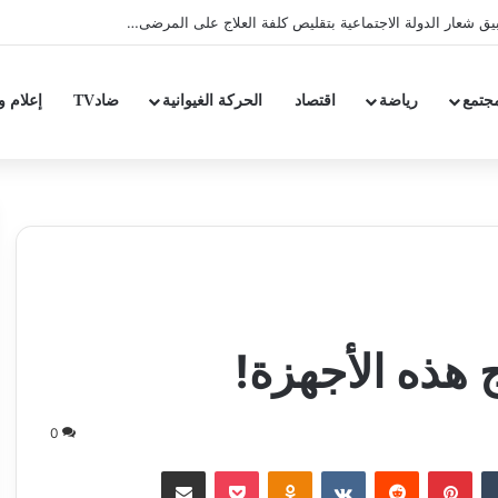
عار الدولة الاجتماعية بتقليص كلفة العلاج على المرضى…
جتمع
رياضة
اقتصاد
الحركة الغيوانية
ضادTV
إعلام و
ج هذه الأجهزة!
0
‏Tumblr
بينتيريست
‏Reddit
‏VKontakte
Odnoklassniki
‫Pocket
مشاركة عبر البريد