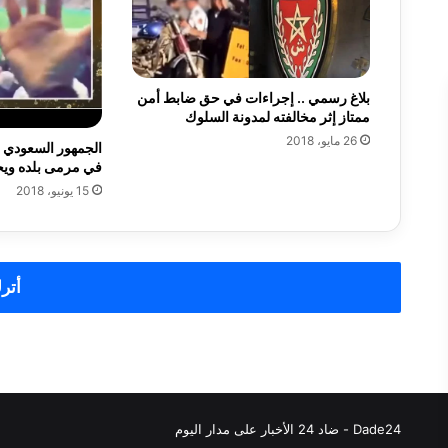
ب
ي
ت
ع
بلاغ رسمي .. إجراءات في حق ضابط أمن
ل
ممتاز إثر مخالفته لمدونة السلوك
ن
26 مايو، 2018
ن
الجمهور السعودي 
ه
في مرمى بلده ويحت
ا
15 يونيو، 2018
ي
ة
ع
ص
أترك
ر
ب
ر
م
ج
ي
ة
Dade24 - ضاد 24 الأخبار على مدار اليوم
ف