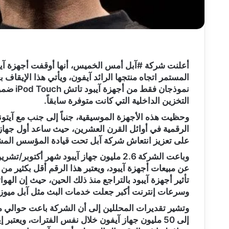
المستمر اتجاه منتجها الرائد آيفون، ويأتي هذا الإيقاف 
التخزين الداخلية التي كانت متوفرة سابقاً.
وحظيت هذه الأجهزة الموسيقية، جنباً إلى جنب مع آيتو
على تعزيز انتعاش شركة آبل تحت قيادة المؤسس الم
تأثير أجهزة آيبود بالتراجع منذ ذلك الحين، حيث إن اله
وسرعات إنترنت أكبر جعلت خدمات البث مثل آبل ميوزك Apple Music أكثر جاذب
إلى 50 مليون جهاز آيفون خلال نفس الفترات، ويعت