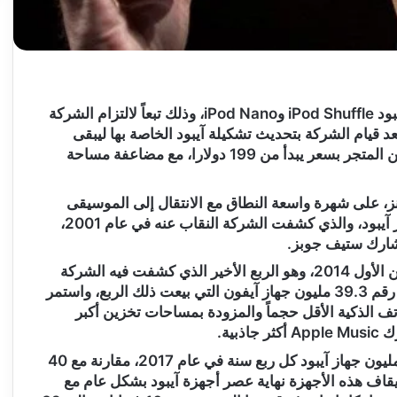
أعلنت شركة #آبل أمس الخميس، أنها أوقفت أجهزة آيبود iPod Shuffle وiPod Nano، وذلك تبعاً لالتزام الشركة
بعد قيام الشركة بتحديث تشكيلة آيبود الخاصة بها ليبقى
نموذجان فقط من أجهزة آيبود تاتش iPod Touch ضمن المتجر بسعر يبدأ من 199 دولارا، مع مضاعفة مساحة
نز، على شهرة واسعة النطاق مع الانتقال إلى الموسيقى
الرقمية في أوائل القرن العشرين، حيث ساعد أول جهاز آيبود، والذي كشفت الشركة النقاب عنه في عام 2001،
شارك ستيف جوبز.
وباعت الشركة 2.6 مليون جهاز آيبود شهر أكتوبر/تشرين الأول 2014، وهو الربع الأخير الذي كشفت فيه الشركة
عن مبيعات أجهزة آيبود، ويعتبر هذا الرقم أقل بكثير من رقم 39.3 مليون جهاز آيفون التي بيعت ذلك الربع، واستمر
واتف الذكية الأقل حجماً والمزودة بمساحات تخزين أكبر
ية.
وتشير تقديرات المحللين إلى أن الشركة باعت حوالي مليون جهاز آيبود كل ربع سنة في عام 2017، مقارنة مع 40
بر إيقاف هذه الأجهزة نهاية عصر أجهزة آيبود بشكل عام مع