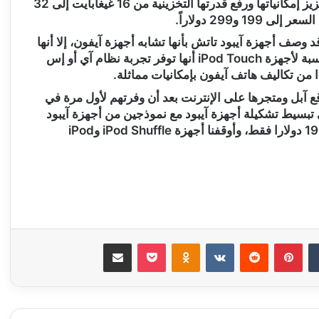
محافظتها في الوقت الحالي على أجهزة آيبود تاتش وتعزيز إمكانياتها ورفع قدرتها التخزينية من 16 غيغابايت إلى 32
وصف أجهزة آيبود تاتش بأنها تشابه أجهزة آيفون، إلا أنها
تفتقد لإمكانيات الاتصال الهاتف، وتعتبر نقطة القوة بالنسبة لأجهزة iPod Touch أنها توفر تجربة نظام آي أو إس
من تكاليف هاتف آيفون بإمكانيات مماثلة.
جهزة iPod Shuffle وiPod Nano من موقع آبل ومتجرها على الإنترنت بعد أن وفرتهم لأول مرة في
 على تبسيط تشكيلة أجهزة آيبود مع نموذجين من أجهزة آيبود
تاتش فقط، مع توفير ضعف السعة التخزينية، بدءاً من 199 دولارا فقط، وأوقفنا أجهزة iPod Shuffle وiPod
‏Tumblr
بينتيريست
‏Reddit
‏VKontakte
Odnoklassniki
‫Pocket
مشاركة عبر البريد