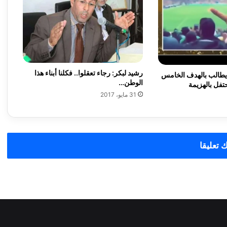
"
ب
ل
غ
ة
غ
رشيد لبكر: رجاء تعقلوا.. فكلنا أبناء هذا
ي
يطالب بالهدف الخامس
الوطن…
ر
فل بالهزيمة
م
31 مايو، 2017
ف
ه
و
م
 تعليقا
ة
.
.
ف
ي
س
ب
و