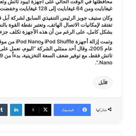
غيغابايت ومن 64 غيغابايت إلى 128 غيغابايت وخفضت السعر إلى 199 و299 دولاراً.
وكان ستيف جوبز الرئيس التنفيذي السابق لشركة آبل قد 
بشكل كامل، على الرغم من أن هذه الأجهزة تكلف جزءا 
وتمت إزالة أ
عام 2005، وقال أحد ممثلي الشركة “اليوم، نعمل
Nano.”.
آبل
لينكدإن
فيسبوك
‫X
شاركها